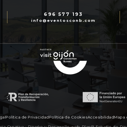
696 577 193
info@eventosconb.com
gal
Política de Privacidad
Política de Cookies
Accesibilidad
Mapa d
ia Creativa • Diseño y Desarrollo web
PlanB Estudio de Di