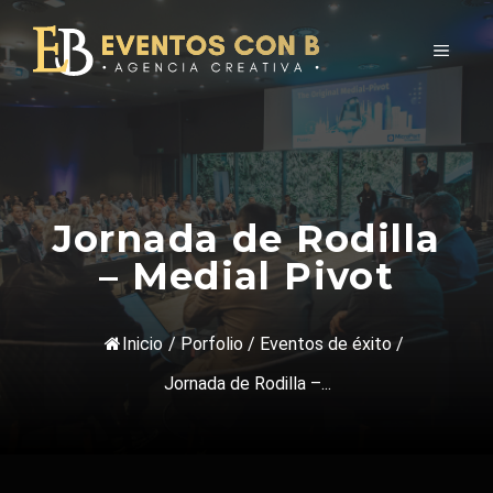
Saltar
al
Men
contenido
Jornada de Rodilla
– Medial Pivot
Inicio
/
Porfolio
/
Eventos de éxito
/
Jornada de Rodilla –...